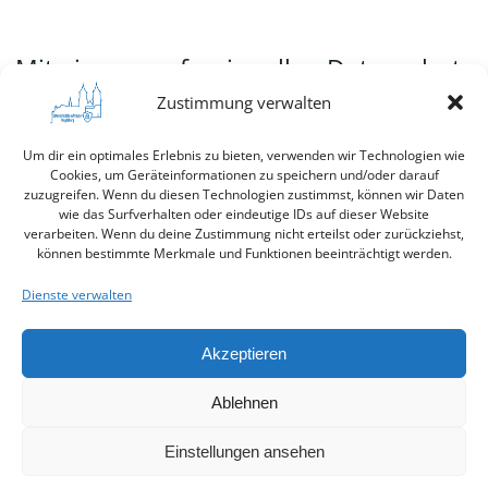
Mit einem professionellen Datenschutz
Audit von Datenschutz-Magdeburg oder
Zustimmung verwalten
einem Partner sichern Sie sich rechtlich
Um dir ein optimales Erlebnis zu bieten, verwenden wir Technologien wie
Cookies, um Geräteinformationen zu speichern und/oder darauf
ab und optimieren Ihre Prozesse
zuzugreifen. Wenn du diesen Technologien zustimmst, können wir Daten
wie das Surfverhalten oder eindeutige IDs auf dieser Website
nachhaltig. Vertrauen Sie auf unsere
verarbeiten. Wenn du deine Zustimmung nicht erteilst oder zurückziehst,
können bestimmte Merkmale und Funktionen beeinträchtigt werden.
Erfahrung und Kompetenz – für einen
Dienste verwalten
sicheren Datenschutz in Magdeburg!
Akzeptieren
Ablehnen
© 2026 Datenschutzbeauftragter Magdeburg. Created
Einstellungen ansehen
for free using WordPress and
Colibri